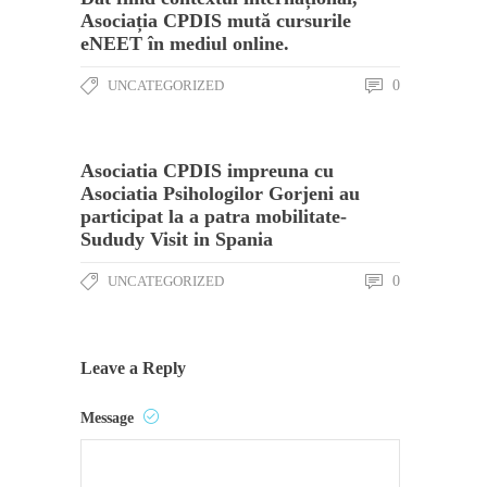
Asociația CPDIS mută cursurile
eNEET în mediul online.
UNCATEGORIZED
0
Asociatia CPDIS impreuna cu
Asociatia Psihologilor Gorjeni au
participat la a patra mobilitate-
Sududy Visit in Spania
UNCATEGORIZED
0
Leave a Reply
Message