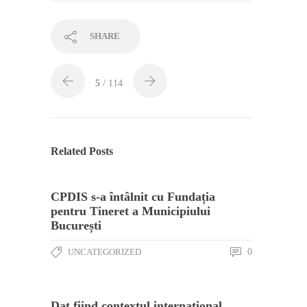
SHARE
5
/ 114
Related Posts
CPDIS s-a întâlnit cu Fundația
pentru Tineret a Municipiului
București
UNCATEGORIZED
0
Dat fiind contextul internațional,