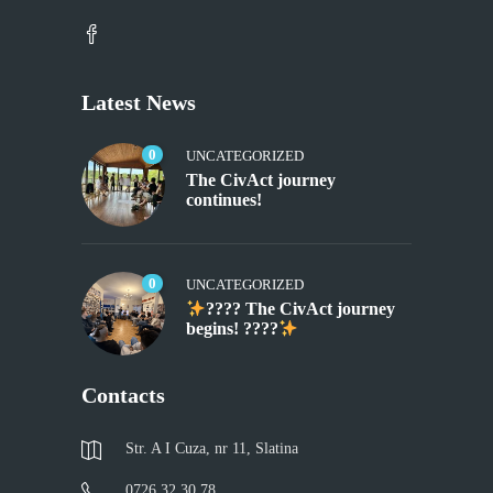
Latest News
0
UNCATEGORIZED
The CivAct journey
continues!
0
UNCATEGORIZED
???? The CivAct journey
begins! ????
Contacts
Str. A I Cuza, nr 11, Slatina
0726 32 30 78