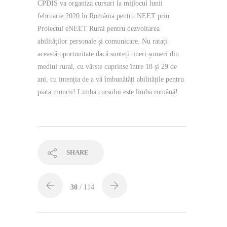
CPDIS va organiza cursuri la mijlocul lunii
februarie 2020 în România pentru NEET prin
Proiectul eNEET Rural pentru dezvoltarea
abilităților personale și comunicare. Nu ratați
această oportunitate dacă sunteți tineri șomeri din
mediul rural, cu vârste cuprinse între 18 și 29 de
ani, cu intenția de a vă îmbunătăți abilitățile pentru
piata muncii! Limba cursului este limba română!
SHARE
30
/ 114