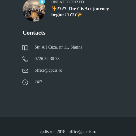
0
UNCATEGORIZED
???? The CivAct journey
begins! ????
Contacts
Str. A I Cuza, nr 11, Slatina
0726 32 30 78
office@cpdis.ro
24/7
cpdis.ro | 2018 | office@cpdis.ro