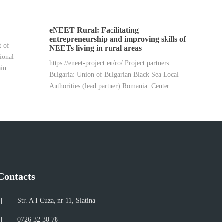
eNEET Rural: Facilitating
entrepreneurship and improving skills of
t of
NEETs living in rural areas ​
ional
https://eneet-project.eu/ro/ Project partners
pain…
Bulgaria: Union of Bulgarian Black Sea Local
Authorities (lead partner) Romania: Center…
Contacts
Str. A I Cuza, nr 11, Slatina
0726 32 30 78