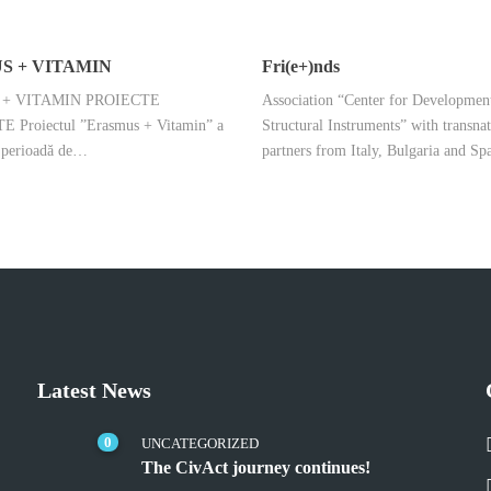
S + VITAMIN
Fri(e+)nds
+ VITAMIN PROIECTE
Association “Center for Developmen
 Proiectul ”Erasmus + Vitamin” a
Structural Instruments” with transnat
o perioadă de…
partners from Italy, Bulgaria and S
Latest News
0
UNCATEGORIZED
The CivAct journey continues!