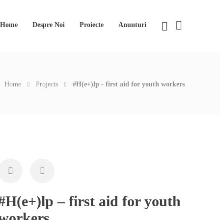
Home
Despre Noi
Proiecte
Anunturi
Home
Projects
#H(e+)lp - first aid for youth workers
#H(e+)lp – first aid for youth
workers