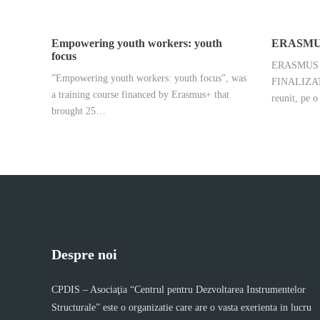
Empowering youth workers: youth
ERASMU
focus
ERASMUS 
”Empowering youth workers: youth focus”, was
FINALIZATE
a training course financed by Erasmus+ that
reunit, pe 
brought 25…
Despre noi
CPDIS – Asociaţia “Centrul pentru Dezvoltarea Instrumentelor
Structurale” este o organizatie care are o vasta exerienta in lucru