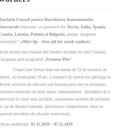
Asociatia Centrul pentru Dezvoltarea Instrumentelor
Sturcturale
impreuna cu partenerii din
Turcia, Italia, Spania,
Croatia, Letonia, Polonia si Bulgaria,
anunta inceperea
proiectului “
„#H(e+)lp – first aid for youth workers
”.
Acest proiect este finantat din fonduri acordate de catre Comisia
Europeana prin programul „
Erasmus Plus
”.
Grupul este format dintr-un numar de 33 de lucratori de
tineret, cu varsta peste 18 ani. Luceatorii de tineret vor participa la
diverse activitati de educatie non-formala prin care se urmareste:
Invatarea tehnicilor de prim ajutor, imbunatatirea abilităţilor de a
intervenii în cazul unui accident, conoasterea modului de actionare
in caz de dezastre naturale, dezvoltarea competentelor cheie cu
ajutorul metodelor de educatie nonformala.
Durata mobilitatii:
01.11.2019 – 07.11.2019