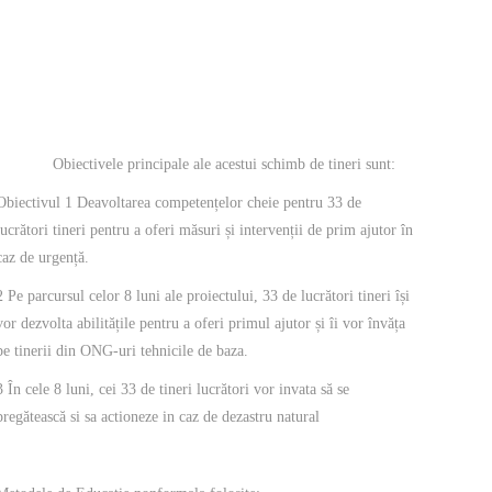
Obiectivele principale ale acestui schimb de tineri sunt:
Obiectivul 1 Deavoltarea competențelor cheie pentru 33 de
lucrători tineri pentru a oferi măsuri și intervenții de prim ajutor în
caz de urgență.
2 Pe parcursul celor 8 luni ale proiectului, 33 de lucrători tineri își
vor dezvolta abilitățile pentru a oferi primul ajutor și îi vor învăța
pe tinerii din ONG-uri tehnicile de baza.
3 În cele 8 luni, cei 33 de tineri lucrători vor invata să se
pregătească si sa actioneze in caz de dezastru natural