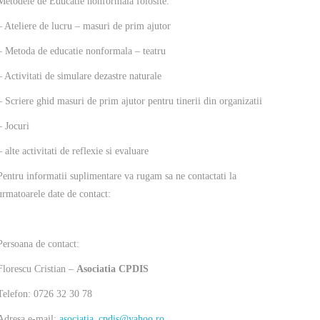
Metodele de Educatie nonformala folosite:
– Ateliere de lucru – masuri de prim ajutor
– Metoda de educatie nonformala – teatru
– Activitati de simulare dezastre naturale
– Scriere ghid masuri de prim ajutor pentru tinerii din organizatii
– Jocuri
– alte activitati de reflexie si evaluare
Pentru informatii suplimentare va rugam sa ne contactati la
urmatoarele date de contact:
Persoana de contact:
Florescu Cristian –
Asociatia CPDIS
Telefon: 0726 32 30 78
Adresa e-mail:
asociatia_cpdis@yahoo.ro